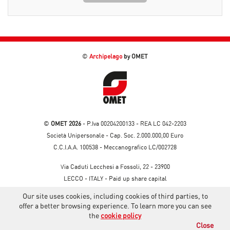
©
Archipelago
by OMET
©
OMET 2026
- P.Iva 00204200133 - REA LC 042-2203
Società Unipersonale - Cap. Soc. 2.000.000,00 Euro
C.C.I.A.A. 100538 - Meccanografico LC/002728
Via Caduti Lecchesi a Fossoli, 22 - 23900
LECCO - ITALY - Paid up share capital
PRIVACY POLICY
|
COOKIE POLICY
|
CREDITS
Our site uses cookies, including cookies of third parties, to
offer a better browsing experience. To learn more you can see
the
cookie policy
Close