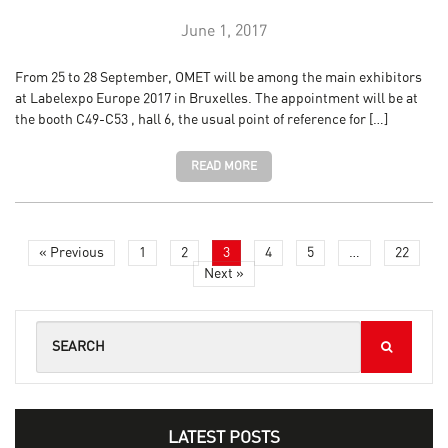
June 1, 2017
From 25 to 28 September, OMET will be among the main exhibitors
at Labelexpo Europe 2017 in Bruxelles. The appointment will be at
the booth C49-C53 , hall 6, the usual point of reference for […]
READ MORE
« Previous
1
2
3
4
5
…
22
Next »
LATEST POSTS